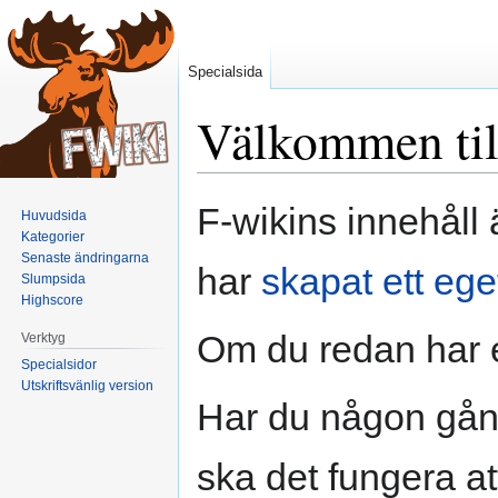
Specialsida
Välkommen til
Hoppa
Hoppa
F-wikins innehåll 
Huvudsida
till
till
Kategorier
navigering
sök
Senaste ändringarna
har
skapat ett ege
Slumpsida
Highscore
Om du redan har 
Verktyg
Specialsidor
Utskriftsvänlig version
Har du någon gång
ska det fungera at