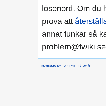
lösenord. Om du ha
prova att
återställ
annat funkar så k
problem@fwiki.se
Integritetspolicy
Om Fwiki
Förbehåll