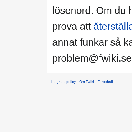
lösenord. Om du ha
prova att
återställ
annat funkar så k
problem@fwiki.se
Integritetspolicy
Om Fwiki
Förbehåll