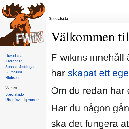
Specialsida
Välkommen til
Hoppa
Hoppa
F-wikins innehåll 
Huvudsida
till
till
Kategorier
navigering
sök
Senaste ändringarna
har
skapat ett ege
Slumpsida
Highscore
Om du redan har 
Verktyg
Specialsidor
Utskriftsvänlig version
Har du någon gång
ska det fungera at