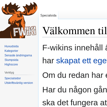
Specialsida
Välkommen til
Hoppa
Hoppa
F-wikins innehåll 
Huvudsida
till
till
Kategorier
navigering
sök
Senaste ändringarna
har
skapat ett ege
Slumpsida
Highscore
Om du redan har 
Verktyg
Specialsidor
Utskriftsvänlig version
Har du någon gång
ska det fungera at