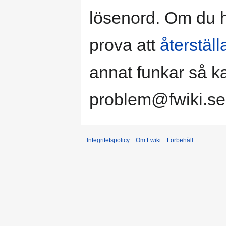
lösenord. Om du ha
prova att
återställ
annat funkar så k
problem@fwiki.se
Integritetspolicy
Om Fwiki
Förbehåll